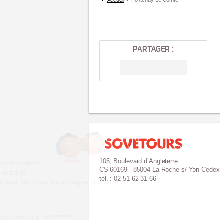
Accueil
Fontenay Le Comte
PARTAGER :
Salut c'est nous...
les Cookies !
105, Boulevard d’Angleterre
On a attendu d'être sûrs que le contenu
CS 60169 - 85004 La Roche s/ Yon Cedex
de ce site vous intéresse avant de
tél. : 02 51 62 31 66
vous déranger, mais on aimerait bien vous accompagner pendant
votre visite...
C'est OK pour vous ?
Consentements certifiés par