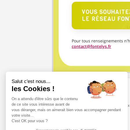
VOUS SOUHAITE
LE RÉSEAU FON
Pour tous renseignements n'hé
contact@fontelys.fr
Salut c'est nous...
les Cookies !
On a attendu d'être sûrs que le contenu
105, Boulevard d’Angleterre
de ce site vous intéresse avant de
CS 60169 - 85004 La Roche s/ Yon Cedex
vous déranger, mais on aimerait bien vous accompagner pendant
tél. : 02 51 62 31 66
votre visite...
C'est OK pour vous ?