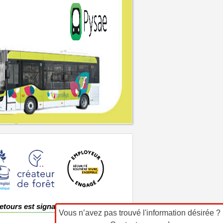
etours est signataire de la charte
Vous n’avez pas trouvé l'information désirée ?