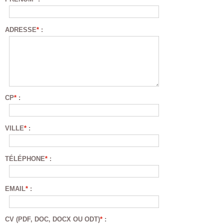
ADRESSE
*
:
CP
*
:
VILLE
*
:
TÉLÉPHONE
*
:
EMAIL
*
:
CV (PDF, DOC, DOCX OU ODT)
*
: