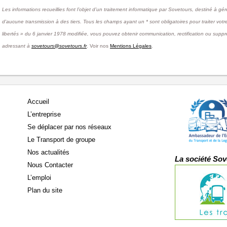
Les informations recueillies font l’objet d’un traitement informatique par Sovetours, destiné à gé
d'aucune transmission à des tiers. Tous les champs ayant un * sont obligatoires pour traiter vo
libertés » du 6 janvier 1978 modifiée, vous pouvez obtenir communication, rectification ou sup
adressant à
sovetours@sovetours.fr
. Voir nos
Mentions Légales
.
Accueil
L’entreprise
Se déplacer par nos réseaux
Le Transport de groupe
Nos actualités
La société Sov
Nous Contacter
L’emploi
Plan du site
s Options
ètres de confidentialité, en garantissant la conformité avec le