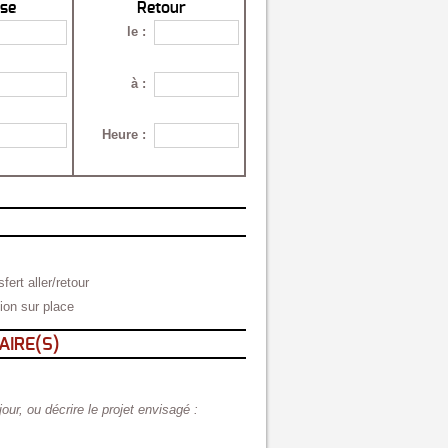
ise
Retour
le
:
à
:
Heure
:
fert aller/retour
tion sur place
AIRE(S)
r, ou décrire le projet envisagé :