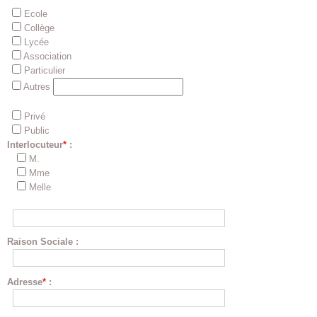
Ecole
Collège
Lycée
Association
Particulier
Autres
Privé
Public
Interlocuteur
*
:
M.
Mme
Melle
Raison Sociale
:
Adresse
*
: